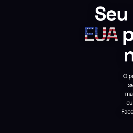
Seu
EUA
p
n
O p
s
mar
cu
Face