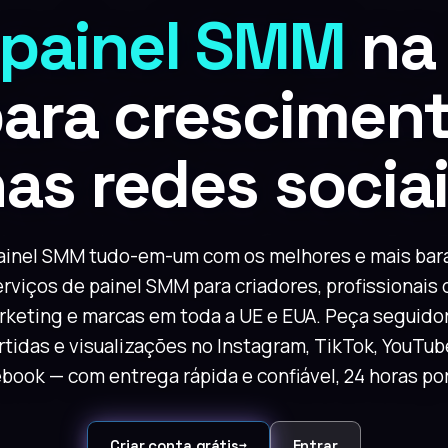
painel SMM
n
ara cresciment
as redes socia
ainel SMM tudo-em-um com os melhores e mais bar
erviços de painel SMM para criadores, profissionais 
keting e marcas em toda a UE e EUA. Peça seguido
rtidas e visualizações no Instagram, TikTok, YouTub
book — com entrega rápida e confiável, 24 horas por
Criar conta grátis
Entrar
→