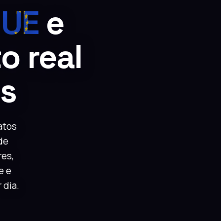
a
UE
e
o real
is
atos
de
res,
e e
 dia.